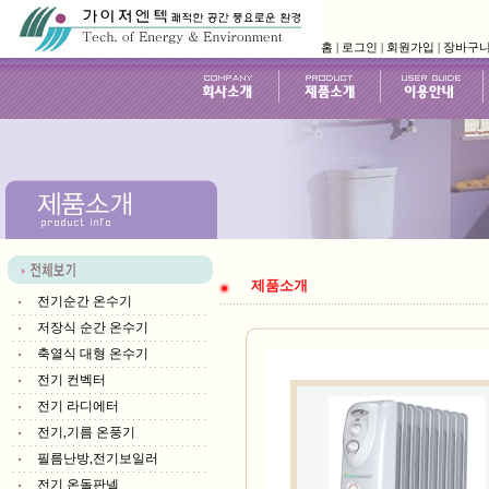
홈
|
로그인
|
회원가입
|
장바구
제품소개
전기순간 온수기
저장식 순간 온수기
축열식 대형 온수기
전기 컨벡터
전기 라디에터
전기,기름 온풍기
필름난방,전기보일러
전기 온돌판넬