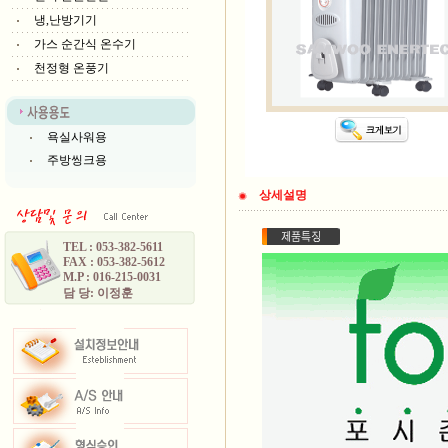
냉,난방기기
가스 순간식 온수기
천정형 온풍기
욕실사워용
주방씽크용
상세설명
TEL : 053-382-5611
FAX : 053-382-5612
M.P : 016-215-0031
담 당: 이정훈