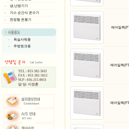
냉,난방기기
가스 순간식 온수기
천정형 온풍기
에어일렉(PT 
욕실사워용
주방씽크용
에어일렉(PT 
TEL : 053-382-5611
FAX : 053-382-5612
M.P : 016-215-0031
담 당: 이정훈
에어일렉(PT 