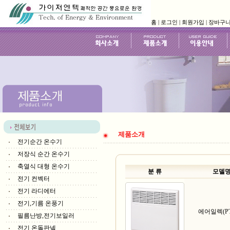
홈
|
로그인
|
회원가입
|
장바구
제품소개
전기순간 온수기
저장식 순간 온수기
축열식 대형 온수기
분 류
모델
전기 컨벡터
전기 라디에터
전기,기름 온풍기
에어일렉(PT 
필름난방,전기보일러
전기 온돌판넬