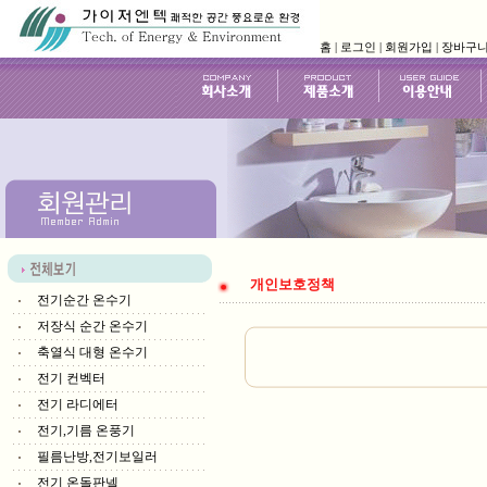
홈
|
로그인
|
회원가입
|
장바구
개인보호정책
전기순간 온수기
저장식 순간 온수기
축열식 대형 온수기
전기 컨벡터
전기 라디에터
전기,기름 온풍기
필름난방,전기보일러
전기 온돌판넬