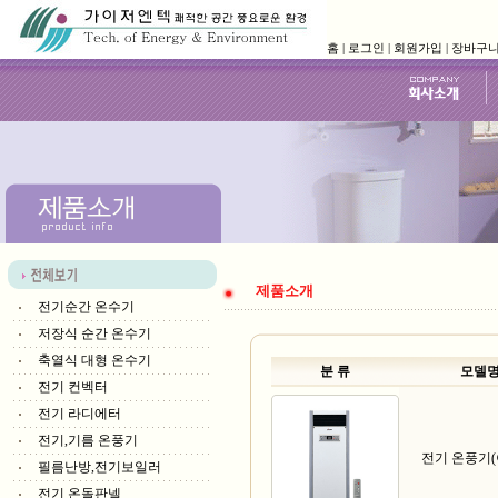
홈
|
로그인
|
회원가입
|
장바구
제품소개
전기순간 온수기
저장식 순간 온수기
축열식 대형 온수기
분 류
모델
전기 컨벡터
전기 라디에터
전기,기름 온풍기
전기 온풍기(
필름난방,전기보일러
전기 온돌판넬