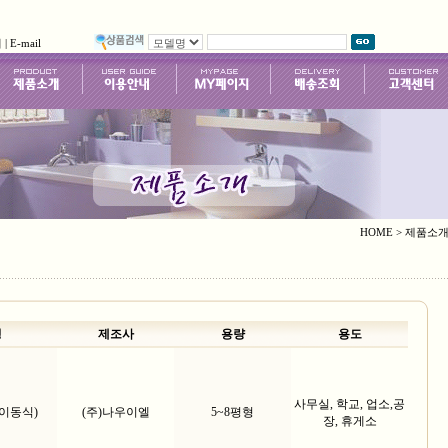
니
|
E-mail
HOME > 제품소
명
제조사
용량
용도
사무실, 학교, 업소,공
이동식)
(주)나우이엘
5~8평형
장, 휴게소