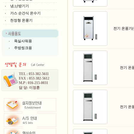
냉,난방기기
가스 순간식 온수기
천정형 온풍기
전기 온풍기(
욕실사워용
주방씽크용
전기 온
TEL : 053-382-5611
FAX : 053-382-5612
M.P : 016-215-0031
담 당: 이정훈
전기 온