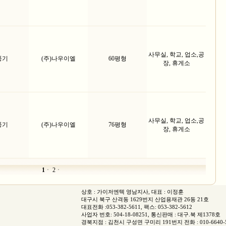
사무실, 학교, 업소,공
풍기
(주)나우이엘
60평형
장, 휴게소
사무실, 학교, 업소,공
풍기
(주)나우이엘
76평형
장, 휴게소
1
ㆍ
2
ㆍ
상호 : 가이저엔텍 영남지사, 대표 : 이정훈
대구시 북구 산격동 1629번지 산업용재관 26동 21호
대표전화 :053-382-5611, 팩스: 053-382-5612
사업자 번호: 504-18-08251, 통신판매 : 대구.북 제1378호
경북지점 : 김천시 구성면 구미리 191번지 전화 : 010-6640-