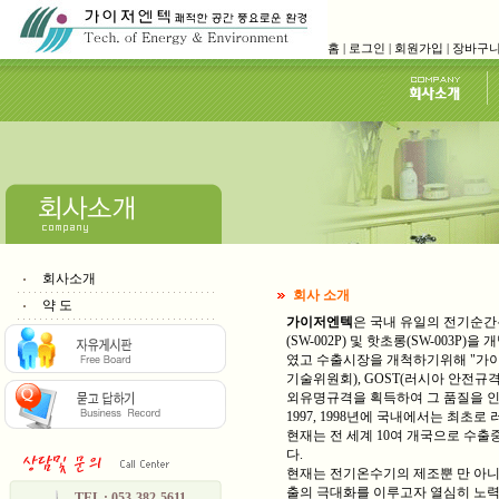
홈
|
로그인
|
회원가입
|
장바구
회사소개
회사 소개
약 도
가이저엔텍
은 국내 유일의 전기순간
(SW-002P) 및 핫초롱(SW-00
였고 수출시장을 개척하기위해 "가이저
기술위원회), GOST(러시아 안전규격), 
외유명규격을 획득하여 그 품질을 인
1997, 1998년에 국내에서는 최초로
현재는 전 세계 10여 개국으로 수
다.
현재는 전기온수기의 제조뿐 만 아니
출의 극대화를 이루고자 열심히 노력
TEL : 053-382-5611