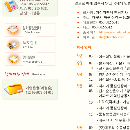
앞으로 이에 멈추지 않고 국내외 난
FAX : 053-382-5612
M.P : 016-215-0031
회사명 :
가이저엔텍 영남지사
담 당: 이정훈
주소 :
대구시 북구 산격동 1629
대표전화 :
053-382-5611
팩스 :
053-382-5612
홈페이지 :
http://www.hotnhot.co
이 메 일 :
jhlee@hotnhot.com
회사 연혁
03
- 삼우실업 설립 / 서
07
- 본사이전 / 서울시 마
10
- 전기순간온수기『팡팡
03
- 전기순간온수기 『핫
12
- 삼성물산 O. E. M 수출
06
- 러시아 품질인증마크 "
기업은행(이정훈)
08
- 전기순간온수기『팡팡
412-026072-04-016
- 아파트 지역난방공
- I. E. C(국제전기기
10
- 러시아 품질인증마크 "
- 품질보증업체지정 (
12
- 대우 O. E. M 수출 ($6
09
- (주)대우와 수출상