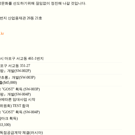
방문화를 선도하기위해 끊임없이 정진해 나갈 것입니다.
번지 산업용재관 26동 21호
.kr
울시 마포구 서교동 461-1번지
포구 서교동 351-27
』개발(SW-002P)
초롱』개발(SW-003P)
($45,000)
GOST" 획득 (SW-003P)
』개발(SW-004P)
사에따른 임대사업 시작
술위원회) TEST 합격
GOST" 획득 (SW-004P)
Q마크 획득)
3,100)
품독점공급계약 체결(러시아)