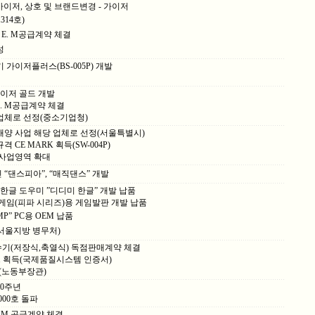
성가이저, 상호 및 브랜드변경 - 가이저
314호)
. E. M공급계약 체결
성
 가이저플러스(BS-005P) 개발
방식 가이저 골드 개발
 E. M공급계약 체결
업체로 선정(중소기업청)
배양 사업 해당 업체로 선정(서울특별시)
 CE MARK 획득(SW-004P)
 사업영역 확대
 “댄스피아”, “매직댄스” 개발
이용 한글 도우미 ”디디미 한글” 개발 납품
축구게임(피파 시리즈)용 게임발판 개발 납품
UMP” PC용 OEM 납품
서울지방 병무처)
수기(저장식,축열식) 독점판매계약 체결
 14001 획득(국제품질시스템 인증서)
정(노동부장관)
10주년
000호 돌파
E.M.공급계약 체결