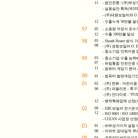
11
- 법인전환 / (주)부
- 실용실안 획득(제101
- (주)대원보일러와 O
12
- 수출누계 50만불 달
05
- 소용량 저장식 온수기
12
- 수출 100만불 달성
05
- Sheath Heater 
08
- (주) 경동보일러 O.
- 중소기업 인력지원 
03
- 중소기업 수출 능력
07
- 유럽통합 안전인증 규격
11
- 컴퓨터 게임기 분야
01
- 컴퓨터 발판게임기인
02
- (주) 한화 - 어린
06
- (주) 파필리온 - 
- (주) 안다미로 - “P
12
- 병역특례업체 선정(
09
- ABC보일러 전기온
12
- ISO 9001 / ISO
- CLEAN 사업장 선
01
- ㈜부성가이저 설립 
08
- 아파트 임대실적 30,
04
- 귀뚜라미보일러 O.